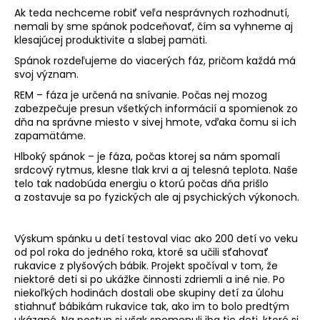
Ak teda nechceme robiť veľa nesprávnych rozhodnutí,
á
nemali by sme spánok podceňovať, čím sa vyhneme aj
j
klesajúcej produktivite a slabej pamäti.
s
Spánok rozdeľujeme do viacerých fáz, pričom každá má
ť
svoj význam.
?
REM – fáza je určená na snívanie. Počas nej mozog
zabezpečuje presun všetkých informácií a spomienok zo
dňa na správne miesto v sivej hmote, vďaka čomu si ich
zapamätáme.
Hlboký spánok – je fáza, počas ktorej sa nám spomalí
HĽADAŤ
srdcový rytmus, klesne tlak krvi a aj telesná teplota. Naše
telo tak nadobúda energiu o ktorú počas dňa prišlo
a zostavuje sa po fyzických ale aj psychických výkonoch.
O
Výskum spánku u detí testoval viac ako 200 detí vo veku
d
od pol roka do jedného roka, ktoré sa učili sťahovať
p
rukavice z plyšových bábik. Projekt spočíval v tom, že
o
niektoré deti si po ukážke činnosti zdriemli a iné nie. Po
r
niekoľkých hodinách dostali obe skupiny detí za úlohu
ú
stiahnuť bábikám rukavice tak, ako im to bolo predtým
ukázané. Na postup si však spomenuli iba tie deti, ktoré si