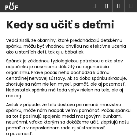
K
Prejsť
Hľadať
Náku
M
Prihlásen
na
o
obsah
Späť
Späť
košík
š
Kedy sa učiť s deťmi
í
Č
k
o
Vedci zistili, že okamihy, ktoré predchádzajú detskému
spánku, môžu byť vhodnou chvíľou na efektívne učenia
p
ako u starších detí, tak aj u bábätiek.
o
Spánok je základnou fyziologickou potrebou a ako stav
t
odpočinku je nesmierne dôležitý na regeneráciu
r
organizmu. Práve počas neho dochádza k útlmu
centrálnej nervovej sústavy. Ak sa doba spánku skracuje,
e
zhoršuje sa nám nie len myseľ, pamäť, ale aj pozornosť.
b
Nedostatok spánku má teda vplyv nielen na telo, ale aj
u
mozog.
j
Avšak v prípade, že telo dostáva primerané množstvo
spánku, môže nám naopak veľmi pomáhať. Počas spánku
e
sa totiž posilňujú spojenia medzi mozgovými bunkami,
t
neurónmi, vďaka ktorým sa dokážeme učiť, zlepšujú našu
e
pamäť a v neposlednom rade aj sústredenosť
a pozornosť.
n