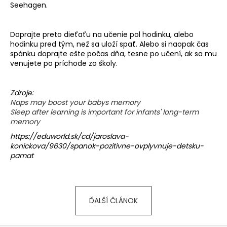
Seehagen.
Doprajte preto dieťaťu na učenie pol hodinku, alebo
hodinku pred tým, než sa uloží spať. Alebo si naopak čas
spánku doprajte ešte počas dňa, tesne po učení, ak sa mu
venujete po príchode zo školy.
Zdroje:
Naps may boost your babys memory
Sleep after learning is important for infants' long-term
memory
https://eduworld.sk/cd/jaroslava-
konickova/9630/spanok-pozitivne-ovplyvnuje-detsku-
pamat
ĎALŠÍ ČLÁNOK