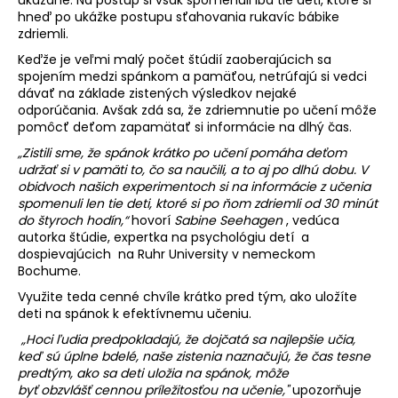
č
hneď po ukážke postupu sťahovania rukavíc bábike
a
zdriemli.
m
e
Keďže je veľmi malý počet štúdií zaoberajúcich sa
spojením medzi spánkom a pamäťou, netrúfajú si vedci
dávať na základe zistených výsledkov nejaké
odporúčania. Avšak zdá sa, že zdriemnutie po učení môže
pomôcť deťom zapamätať si informácie na dlhý čas.
„Zistili sme, že spánok krátko po u
č
ení pomáha de
ť
om
udrža
ť
si v pamäti to,
č
o sa nau
č
ili, a to aj po dlhú dobu.
V
obidvoch našich experimentoch si na informácie z u
č
enia
spomenuli len tie deti, ktoré si po
ň
om zdriemli od 30 minút
do štyroch hodín,“
hovorí
Sabine Seehagen
, vedúca
autorka štúdie, expertka na psychológiu detí a
dospievajúcich na Ruhr University v nemeckom
Bochume.
Využite teda cenné chvíle krátko pred tým, ako uložíte
deti na spánok k efektívnemu učeniu.
„Hoci
ľ
udia predpokladajú, že doj
č
atá sa najlepšie u
č
ia,
ke
ď
sú úplne bdelé, naše zistenia nazna
č
ujú, že
č
as tesne
predtým, ako sa deti uložia na spánok, môže
by
ť
obzvláš
ť
cennou príležitos
ť
ou na u
č
enie,"
upozorňuje