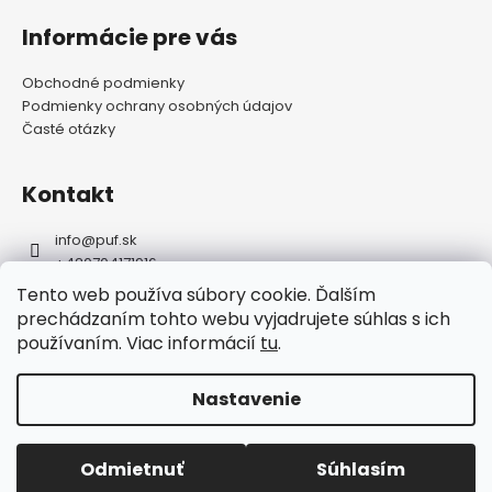
Z
á
Informácie pre vás
p
Obchodné podmienky
ä
Podmienky ochrany osobných údajov
t
Časté otázky
i
e
Kontakt
info
@
puf.sk
+420704171916
https://www.facebook.com/puf.sk
Tento web používa súbory cookie. Ďalším
puf.sk
prechádzaním tohto webu vyjadrujete súhlas s ich
používaním. Viac informácií
tu
.
FAQ
Nastavenie
Vytvoril Shoptet
Odmietnuť
Súhlasím
Copyright 2026
puf.sk
. Všetky práva vyhradené.
Upraviť