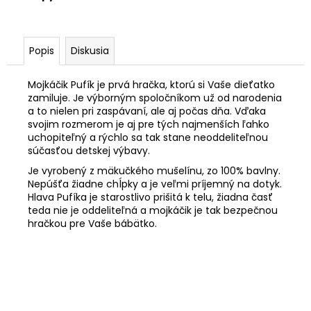
č
a
m
e
Popis
Diskusia
Mojkáčik Pufík je prvá hračka, ktorú si Vaše dieťatko
zamiluje. Je výborným spoločníkom už od narodenia
a to nielen pri zaspávaní, ale aj počas dňa. Vďaka
svojim rozmerom je aj pre tých najmenších ľahko
uchopiteľný a rýchlo sa tak stane neoddeliteľnou
súčasťou detskej výbavy.
Je vyrobený z mäkučkého mušelínu, zo 100% bavlny.
Nepúšťa žiadne chĺpky a je veľmi príjemný na dotyk.
Hlava Pufíka je starostlivo prišitá k telu, žiadna časť
teda nie je oddeliteľná a mojkáčik je tak bezpečnou
hračkou pre Vaše bábätko.