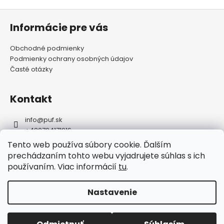
Z
á
Informácie pre vás
p
Obchodné podmienky
ä
Podmienky ochrany osobných údajov
t
Časté otázky
i
e
Kontakt
info
@
puf.sk
+420704171916
https://www.facebook.com/puf.sk
Tento web používa súbory cookie. Ďalším
puf.sk
prechádzaním tohto webu vyjadrujete súhlas s ich
používaním. Viac informácií
tu
.
FAQ
Nastavenie
Vytvoril Shoptet