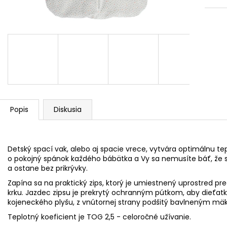
Popis
Diskusia
Detský spací vak, alebo aj spacie vrece, vytvára optimálnu t
o pokojný spánok každého bábätka a Vy sa nemusíte báť, že 
a ostane bez prikrývky.
Zapína sa na praktický zips, ktorý je umiestnený uprostred p
krku. Jazdec zipsu je prekrytý ochranným pútkom, aby dieťatko n
kojeneckého plyšu, z vnútornej strany podšitý bavlneným m
Teplotný koeficient je TOG 2,5 - celoročné užívanie.