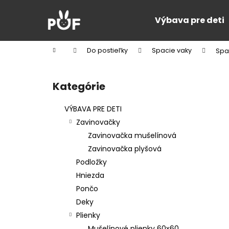
K
Prejsť
na
o
Výbava pre deti
obsah
Späť
Späť
š
do
do
í
Domov
Do postieľky
Spacie vaky
Spac
k
obchodu
obchodu
B
o
Kategórie
Preskočiť
č
kategórie
n
VÝBAVA PRE DETI
ý
Zavinovačky
p
Zavinovačka mušelínová
a
Zavinovačka plyšová
n
Podložky
e
Hniezda
l
Pončo
Deky
Plienky
Mušelínové plienky 60x60