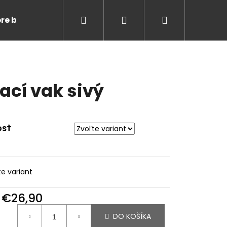
Hľadať
Prihlásenie
Nákupný
pre bábätko
Výpredaj
košík
ací vak sivý
OSŤ
te variant
d
€26,90
otková
DO KOŠÍKA
: