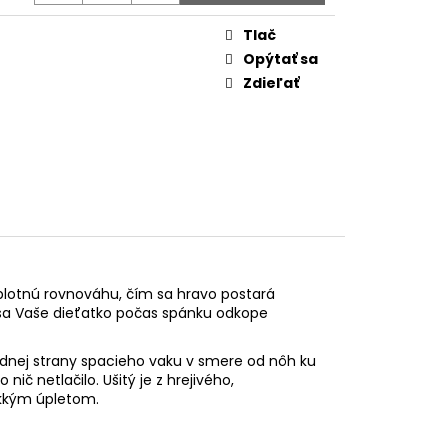
Tlač
Opýtať sa
Zdieľať
eplotnú rovnováhu, čím sa hravo postará
sa Vaše dieťatko počas spánku odkope
rednej strany spacieho vaku v smere od nôh ku
ič netlačilo. Ušitý je z hrejivého,
äkkým úpletom.