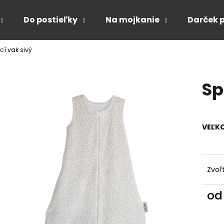
Do postieľky
Na mojkanie
Darček 
í vak sivý
Čo potrebujete nájsť?
Sp
HĽADAŤ
VEĽK
Odporúčame
Zvoľ
o
Jedn
cena