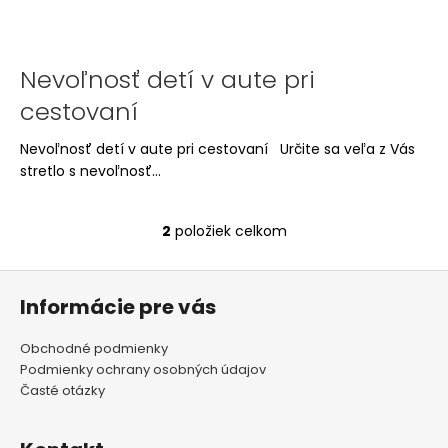
á
j
s
Nevoľnosť detí v aute pri
ť
cestovaní
?
Nevoľnosť detí v aute pri cestovaní Určite sa veľa z Vás
stretlo s nevoľnosť...
2
položiek celkom
HĽADAŤ
O
v
Z
l
á
Informácie pre vás
á
O
d
p
d
a
Obchodné podmienky
ä
p
c
Podmienky ochrany osobných údajov
t
o
Časté otázky
i
r
i
e
ú
e
p