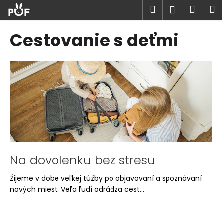
K
Prejsť
Hľadať
Náku
M
Prihlásen
na
o
obsah
Späť
Späť
košík
š
Cestovanie s deťmi
í
Č
k
V
o
ý
p
p
o
i
t
s
r
č
e
l
b
á
u
Na dovolenku bez stresu
n
j
Žijeme v dobe veľkej túžby po objavovaní a spoznávaní
k
e
nových miest. Veľa ľudí odrádza cest...
o
t
v
e
n