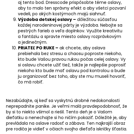
aj tento bod. Dresscode prispôsobte téme oslavy,
aby to malo ten správny efekt a aby všetci pozvaní
vedeli, po akých kostýmoch majú siahnuť.
Výzdoba detskej oslavy –
dôležitou súčasťou
každej narodeninovej párty je výzdoba. Nebojte sa
pestrých farieb a veľa doplnkov. Využite kreativitu
a fantáziu a spravte miesto oslavy rozprávkovým
a jedinečným.
PRIATEĽ PO RUKE –
ak chcete, aby oslava
prebiehala bez stresu a chaosu poproste niekoho,
kto bude Vašou pravou rukou počas celej oslavy. Vy
si oslavu chcete užiť tiež, takže je najlepšie poprosiť
niekoho kto bude mať oslavu pod kontrolou a bude
ju organizovať bez toho, aby ste mu museli hovoriť,
čo má robiť.
Nezabúdajte, aj keď sa vyskytnú drobné nedokonalosti
neprepadnite panike. Je veľmi malá pravdepodobnosť, že
by si to niekto všimol a riešil. Tento deň je o Vašom
dieťatku a nenechajte si ho ničím pokaziť. Dôležité je, aby
prevládala na oslave radosť a zábava. Ten najkrajší obraz
pre rodiča je vidieť v očiach svojho dieťaťa iskričky šťastia.