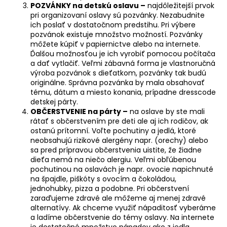
č
POZVÁNKY na detskú oslavu –
najdôležitejší prvok
a
pri organizovaní oslavy sú pozvánky. Nezabudnite
m
ich poslať v dostatočnom predstihu. Pri výbere
e
pozvánok existuje množstvo možností. Pozvánky
môžete kúpiť v papiernictve alebo na internete.
Ďalšou možnosťou je ich vyrobiť pomocou počítača
a dať vytlačiť. Veľmi zábavná forma je vlastnoručná
výroba pozvánok s dieťatkom, pozvánky tak budú
originálne. Správna pozvánka by mala obsahovať
tému, dátum a miesto konania, prípadne dresscode
detskej párty.
OBČERSTVENIE na párty –
na oslave by ste mali
rátať s občerstvením pre deti ale aj ich rodičov, ak
ostanú prítomní. Voľte pochutiny a jedlá, ktoré
neobsahujú rizikové alergény napr. (orechy) alebo
sa pred prípravou občerstvenia uistite, že žiadne
dieťa nemá na niečo alergiu. Veľmi obľúbenou
pochutinou na oslavách je napr. ovocie napichnuté
na špajdle, piškóty s ovocím a čokoládou,
jednohubky, pizza a podobne. Pri občerstvení
zaraďujeme zdravé ale môžeme aj menej zdravé
alternatívy. Ak chceme využiť nápaditosť vyberáme
a ladíme občerstvenie do témy oslavy. Na internete
je dostatočné množstvo nápadov ako z jedla