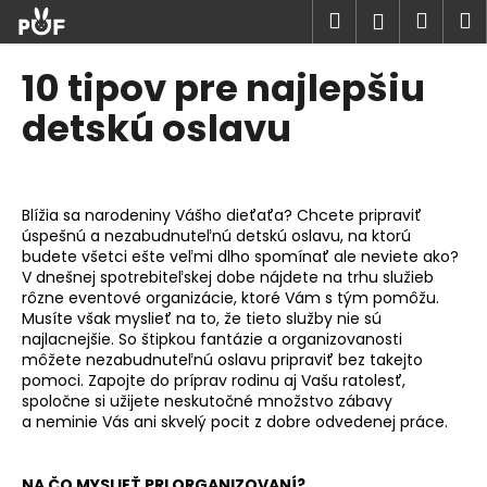
K
Prejsť
Hľadať
Náku
M
Prihlásen
na
o
obsah
Späť
Späť
košík
š
10 tipov pre najlepšiu
í
Č
detskú oslavu
k
o
p
o
Blížia sa narodeniny Vášho dieťaťa? Chcete pripraviť
t
úspešnú a nezabudnuteľnú detskú oslavu, na ktorú
r
budete všetci ešte veľmi dlho spomínať ale neviete ako?
V dnešnej spotrebiteľskej dobe nájdete na trhu služieb
e
rôzne eventové organizácie, ktoré Vám s tým pomôžu.
b
Musíte však myslieť na to, že tieto služby nie sú
u
najlacnejšie. So štipkou fantázie a organizovanosti
môžete nezabudnuteľnú oslavu pripraviť bez takejto
j
pomoci. Zapojte do príprav rodinu aj Vašu ratolesť,
e
spoločne si užijete neskutočné množstvo zábavy
a neminie Vás ani skvelý pocit z dobre odvedenej práce.
t
e
n
NA ČO MYSLIEŤ PRI ORGANIZOVANÍ?