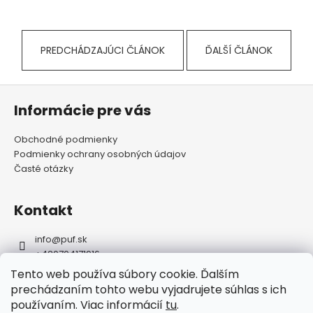
PREDCHÁDZAJÚCI ČLÁNOK
ĎALŠÍ ČLÁNOK
Z
á
Informácie pre vás
p
Obchodné podmienky
ä
Podmienky ochrany osobných údajov
t
Časté otázky
i
e
Kontakt
info
@
puf.sk
+420704171916
https://www.facebook.com/puf.sk
Tento web používa súbory cookie. Ďalším
puf.sk
prechádzaním tohto webu vyjadrujete súhlas s ich
používaním. Viac informácií
tu
.