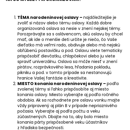
á
j
TÉMA narodeninovej oslavy –
najdôležitejšie je
s
zvoliť si názov alebo tému oslavy. Každá dobre
ť
organizovaná oslava sa nesie v znení nejakej témy.
Porozprávajte sa s oslávencom, akú oslavu by chcel
?
mať, ak ide o menšie deti určite je niečo, čo Vaše
dieťatko má veľmi rado, obdivuje alebo má nejakú
obľúbenú postavičku a pod. Oslavu viete tematicky
prispôsobiť dievčatku, chlapčekovi alebo ju viete
spraviť univerzálnu. Oslava sa môže niesť v znení
pirátov, rozprávkového lesa, hľadania pokladu,
HĽADAŤ
pikniku a pod. v tomto prípade sa nestanovujú
hranice Vašej fantázie a kreativite.
MIESTO konania narodeninovej oslavy –
podľa
zvolenej témy si ľahko prispôsobíte aj miesto
O
konania oslavy. Miesto vyberajte aj podľa ročného
d
obdobia. Ak sa rozhodnete pre oslavu vonku majte
p
vždy pripravený aj plán B v prípade nepriaznivého
o
počasia. Vyberajte aj podľa počtu a veku
zúčastnených. Dbajte na to, aby bolo miesto
r
konania párty prispôsobené veku účastníkov
ú
z hľadiska bezpečnosti.