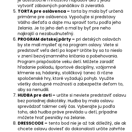
vytvoriť zábavných panáčikov či zvieratká.
TORTA pre oslávenca –
torta by mala byť určená
primárne pre oslávenca. Vypočujte si predstavy
Vášho dieťaťa a dajte mu spraviť tortu podľa jeho
želania. Je to jeho deň a mal by byť pre neho
najkrajší a nezabudnuteľný.
PROGRAM detskej párty –
pri detských oslavách
by ste mali myslieť aj na program oslavy. Viete si
predstaviť veľa detí po kope? Určite by sa to nieslo
v znení bezvýznamného kričania a pobehovania.
Program prispôsobte veku detí. Môžete zaradiť
hľadanie pokladu, športové disciplíny, vzájomné
kŕmenie sa, hádanky, stoličkový tanec či rôzne
spoločenské hry, ktoré vyžadujú pohyb. Využite
všetky dostupné možnosti a zabezpečte deťom to,
aby sa nenudili.
HUDBA pre deti –
určite si neviete predstaviť oslavu
bez poriadnej diskotéky. Hudba by mala oslavu
sprevádzať takmer celý čas. Vyberajte ju podľa
toho, aká hudba práve prevláda u detí, prípadne
môžete hrať pesničky na želanie.
DRESSCODE –
tento bod nie je až tak dôležitý, ale ak
chcete oslavu doviesť do dokonalosti určite zahrňte